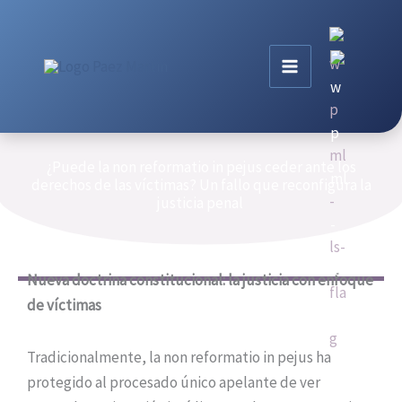
Ir
al
contenido
¿Puede la non reformatio in pejus ceder ante los
derechos de las víctimas? Un fallo que reconfigura la
justicia penal
Nueva doctrina constitucional: la justicia con enfoque
de víctimas
Tradicionalmente, la non reformatio in pejus ha
protegido al procesado único apelante de ver