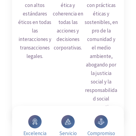
con altos
ética y
con prácticas
estándares
coherencia en
éticas y
éticos en todas
todas las
sostenibles, en
las
acciones y
pro de la
interacciones y
decisiones
comunidad y
transacciones
corporativas.
el medio
legales.
ambiente,
abogando por
la justicia
social y la
responsabilida
d social
corporativa.
Excelencia
Servicio
Compromiso