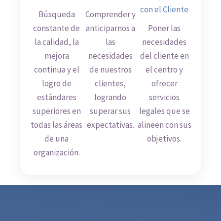
con el Cliente
Búsqueda
Comprender y
constante de
anticiparnos a
Poner las
la calidad, la
las
necesidades
mejora
necesidades
del cliente en
continua y el
de nuestros
el centro y
logro de
clientes,
ofrecer
estándares
logrando
servicios
superiores en
superar sus
legales que se
todas las áreas
expectativas.
alineen con sus
de una
objetivos.
organización.