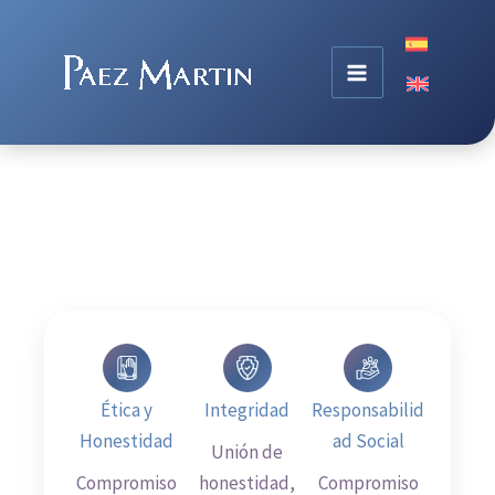
Ir
al
contenido
Nuestros valores corporativos
Ética y
Integridad
Responsabilid
Honestidad
ad Social
Unión de
Compromiso
honestidad,
Compromiso