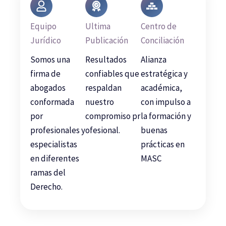
Equipo
Ultima
Centro de
Jurídico
Publicación
Conciliación
Somos una
Resultados
Alianza
firma de
confiables que
estratégica y
abogados
respaldan
académica,
conformada
nuestro
con impulso a
por
compromiso pr
la formación y
profesionales y
ofesional.
buenas
especialistas
prácticas en
en diferentes
MASC
ramas del
Derecho.