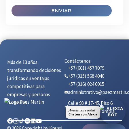
ENVIAR
Contáctenos
Más de 13 años
+57 (601) 457 7079
transformando decisiones
+57 (315) 568 4040
jurídicas en ventajas
+57 (316) 024 6015
competitivas para
administrativo@paezmartin.
empresas y personas
naturales.
Calle 93 # 17-45. Piso 6.
Bogotá, D.C., Colombia
¿Necesitas ayuda?
Chatea con Alexia
© 2026 Copyright by Krensi