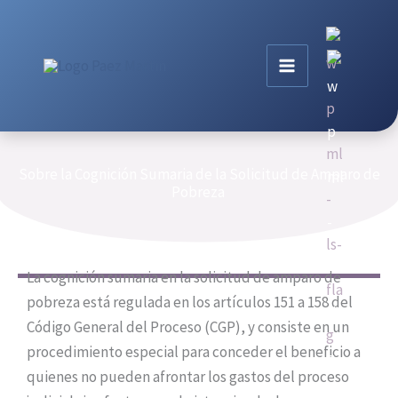
Ir
al
contenido
Sobre la Cognición Sumaria de la Solicitud de Amparo de
Pobreza
La cognición sumaria en la solicitud de amparo de
pobreza está regulada en los artículos 151 a 158 del
Código General del Proceso (CGP), y consiste en un
procedimiento especial para conceder el beneficio a
quienes no pueden afrontar los gastos del proceso