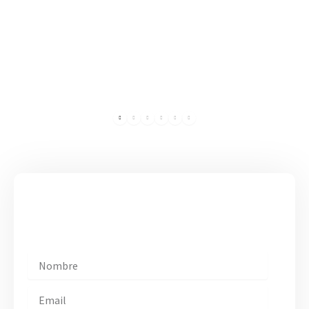
Leer más →
¡Suscríbase!
Manténgase al día con Páez Martin Insights​.