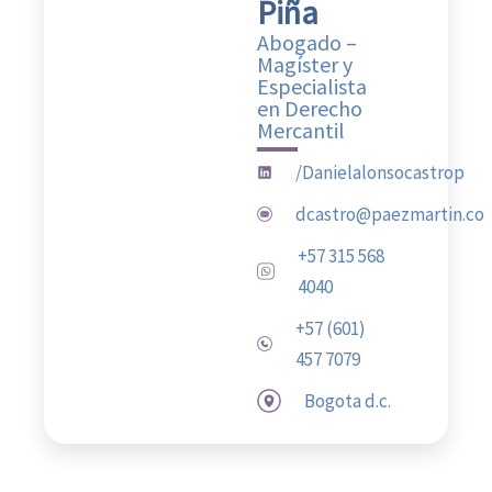
Piña
Abogado –
Magíster y
Especialista
en Derecho
Mercantil
/Danielalonsocastrop
dcastro@paezmartin.co
+57 315 568
4040
️+57 (601)
457 7079
Bogota d.c.